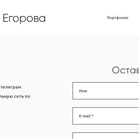
 Егорова
Портфолио
Остав
 телеграм
Имя
льную сеть по
E-mail *